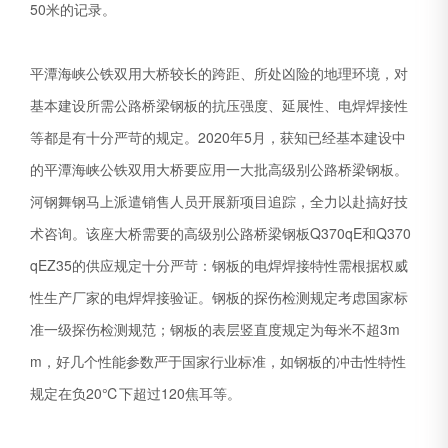
50米的记录。
平潭海峡公铁双用大桥较长的跨距、所处凶险的地理环境，对
基本建设所需公路桥梁钢板的抗压强度、延展性、电焊焊接性
等都是有十分严苛的规定。2020年5月，获知已经基本建设中
的平潭海峡公铁双用大桥要应用一大批高级别公路桥梁钢板。
河钢舞钢马上派遣销售人员开展新项目追踪，全力以赴搞好技
术咨询。该座大桥需要的高级别公路桥梁钢板Q370qE和Q370
qEZ35的供应规定十分严苛：钢板的电焊焊接特性需根据权威
性生产厂家的电焊焊接验证。钢板的探伤检测规定考虑国家标
准一级探伤检测规范；钢板的表层竖直度规定为每米不超3m
m，好几个性能参数严于国家行业标准，如钢板的冲击性特性
规定在负20℃下超过120焦耳等。