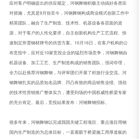
应对客户明确提出的供应规定，河钢舞钢积极主动搞好各类应
对措施，尤其是9月份至今，河钢舞钢构成商业模式创新工作中
精英团队，融合了生产制造、技术性、机器设备各层面的資
源，对于客户的人性化要求，自主创新机构生产工艺流程、快
速制定所需钢材牌号的供货方案。10月16日，在客户机构的公
布竞投中，应对近10家竞投企业的猛烈市场竞争，河钢舞钢由
机器设备、加工工艺、生产制造构成的销售团队，强词夺理，
全力以赴推荐河钢舞钢，与评审团们开展了积放行业交流。河
钢舞钢扎实的品质知名品牌、凹凸有致的商品销售业绩、强劲
的技术性营销推广整体实力，遭受到场的中国权威性桥梁专家
的充分肯定。最后，竞投結果发布：河钢舞钢招标。
很多年来，河钢舞钢以完成我国关键工程项目、重点项目用钢
国内生产制造的为总体目标，一直着眼于桥梁施工用厚道板的