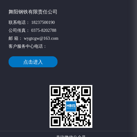
舞阳钢铁有限责任公司
联系电话：
18237500190
公司传真：
0375-8202788
邮 箱：
wygtcgw@163.com
客户服务中心电话：
点击进入
关注微信公众号