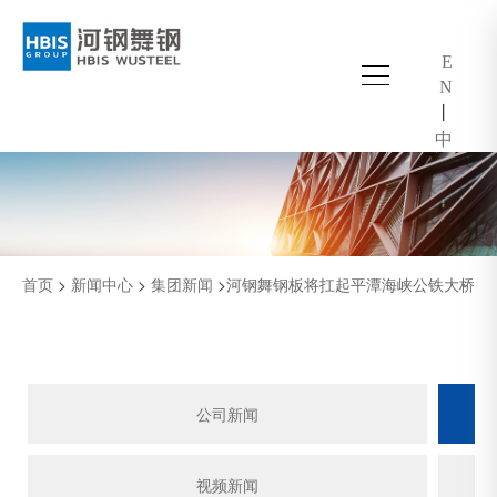
E
N
丨
中
首页
>
新闻中心
>
集团新闻
>
河钢舞钢板将扛起平潭海峡公铁大桥
公司新闻
视频新闻