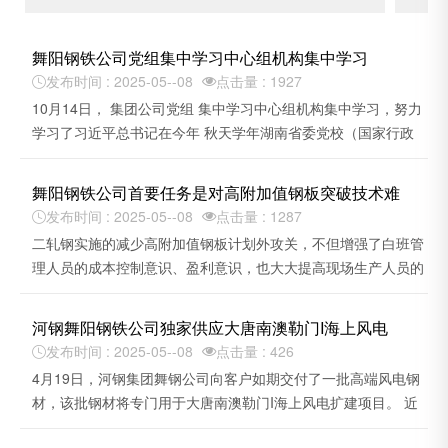
舞阳钢铁公司党组集中学习中心组机构集中学习
发布时间 : 2025-05--08
点击量 : 1927


10月14日， 集团公司党组 集中学习中心组机构集中学习，努力
学习了习近平总书记在今年 秋天学年湖南省委党校（国家行政
学院）青年党员干部培训机构开班式上的重要批示精神实质、...
舞阳钢铁公司首要任务是对高附加值钢板突破技术难
发布时间 : 2025-05--08
点击量 : 1287


二轧钢实施的减少高附加值钢板计划外攻关，不但增强了白班管
理人员的成本控制意识、盈利意识，也大大提高现场生产人员的
质量意识、成本意识。 通过对比数据，舞阳钢铁有限责任...
河钢舞阳钢铁公司独家供应大唐南澳勒门I海上风电
发布时间 : 2025-05--08
点击量 : 426


4月19日，河钢集团舞钢公司向客户如期交付了一批高端风电钢
材，该批钢材将专门用于大唐南澳勒门I海上风电扩建项目。 近
年来，舞钢公司不断强化科技领导力和创新能力，以优化产...