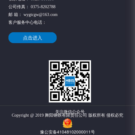
公司传真：
0375-8202788
邮 箱：
wygtcgw@163.com
客户服务中心电话：
点击进入
关注微信公众号
Copyright @ 2019 舞阳钢铁有限责任公司 版权所有 侵权必究
豫公安备41048102000011号