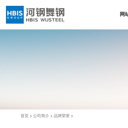
网
首页
>
公司简介
>
品牌荣誉
>