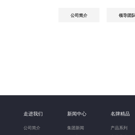
公司简介
领导团
走进我们
新闻中心
名牌精品
公司简介
集团新闻
产品系列