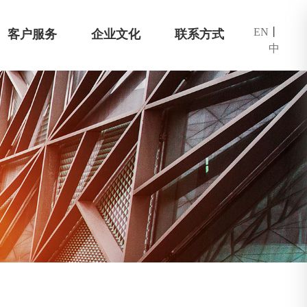
客户服务
企业文化
联系方式
EN
丨
中