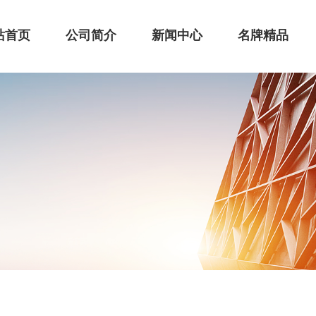
站首页
公司简介
新闻中心
名牌精品